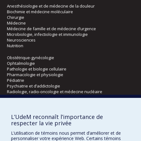
Anesthésiologie et de médecine de la douleur
Biochimie et médecine moléculaire
Chirurgie
Médecine
Médecine de famille et de médecine d’urgence
Microbiologie, infectiologie et immunologie
Neurosciences
Nutrition
Obstétrique-gynécologie
Ophtalmologie
Pathologie et biologie cellulaire
Pharmacologie et physiologie
Pédiatrie
Psychiatrie et d’addictologie
Radiologie, radio-oncologie et médecine nucléaire
Écoles
L’UdeM reconnaît l’importance de
Kinésiologie et des sciences de l’activité physique
respecter la vie privée
Orthophonie et audiologie
L’utilisation de témoins nous permet d’améliorer et de
Réadaptation
personnaliser votre expérience Web. Certains témoins