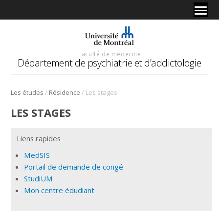
Faculté de médecine
Département de psychiatrie et d’addictologie
/
/
Les études
Résidence
Les stages
LES STAGES
Liens rapides
MedSIS
Portail de demande de congé
StudiUM
Mon centre édudiant