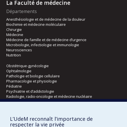
La Faculté de médecine
Départements
Anesthésiologie et de médecine de la douleur
Biochimie et médecine moléculaire
Chirurgie
Médecine
Médecine de famille et de médecine d’urgence
Microbiologie, infectiologie et immunologie
Neurosciences
Nutrition
Obstétrique-gynécologie
Ophtalmologie
Pathologie et biologie cellulaire
Pharmacologie et physiologie
Pédiatrie
Psychiatrie et d’addictologie
Radiologie, radio-oncologie et médecine nucléaire
Écoles
L’UdeM reconnaît l’importance de
Kinésiologie et des sciences de l’activité physique
respecter la vie privée