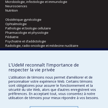
Microbiologie, infectiologie et immunologie
Neurosciences
Nutrition
Obstétrique-gynécologie
Ophtalmologie
Pathologie et biologie cellulaire
Pharmacologie et physiologie
Pédiatrie
Psychiatrie et d’addictologie
Radiologie, radio-oncologie et médecine nucléaire
Écoles
L’UdeM reconnaît l’importance de
Kinésiologie et des sciences de l’activité physique
respecter la vie privée
Orthophonie et audiologie
L’utilisation de témoins nous permet d’améliorer et de
Réadaptation
personnaliser votre expérience Web. Certains témoins
sont obligatoires pour assurer le fonctionnement et la
Directions
sécurité du site Web, alors que d’autres enregistrent vos
préférences. En acceptant tout, vous consentez à notre
DPC
utilisation de témoins pour mieux répondre à vos besoins.
CPASS
Éthique clinique