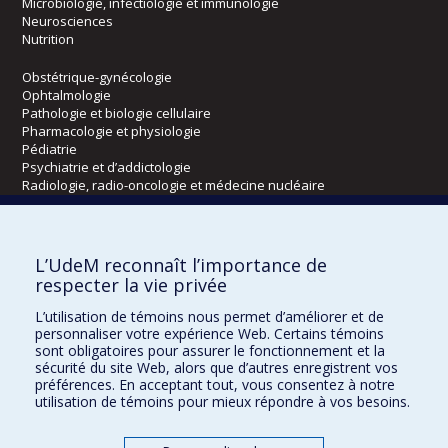
Microbiologie, infectiologie et immunologie
Neurosciences
Nutrition
Obstétrique-gynécologie
Ophtalmologie
Pathologie et biologie cellulaire
Pharmacologie et physiologie
Pédiatrie
Psychiatrie et d’addictologie
Radiologie, radio-oncologie et médecine nucléaire
Écoles
L’UdeM reconnaît l’importance de
Kinésiologie et des sciences de l’activité physique
respecter la vie privée
Orthophonie et audiologie
L’utilisation de témoins nous permet d’améliorer et de
Réadaptation
personnaliser votre expérience Web. Certains témoins
sont obligatoires pour assurer le fonctionnement et la
Directions
sécurité du site Web, alors que d’autres enregistrent vos
préférences. En acceptant tout, vous consentez à notre
DPC
utilisation de témoins pour mieux répondre à vos besoins.
CPASS
Éthique clinique