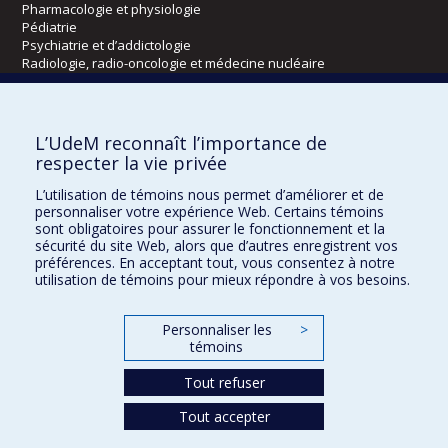
Pharmacologie et physiologie
Pédiatrie
Psychiatrie et d’addictologie
Radiologie, radio-oncologie et médecine nucléaire
Écoles
L’UdeM reconnaît l’importance de
Kinésiologie et des sciences de l’activité physique
respecter la vie privée
Orthophonie et audiologie
L’utilisation de témoins nous permet d’améliorer et de
Réadaptation
personnaliser votre expérience Web. Certains témoins
sont obligatoires pour assurer le fonctionnement et la
Directions
sécurité du site Web, alors que d’autres enregistrent vos
préférences. En acceptant tout, vous consentez à notre
DPC
utilisation de témoins pour mieux répondre à vos besoins.
CPASS
Éthique clinique
Personnaliser les
>
témoins
Tout refuser
Tout accepter