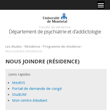
Faculté de médecine
Département de psychiatrie et d’addictologie
/
/
/
Les études
Résidence
Programme de résidence
Nous joindre (résidence)
NOUS JOINDRE (RÉSIDENCE)
Liens rapides
MedSIS
Portail de demande de congé
StudiUM
Mon centre édudiant