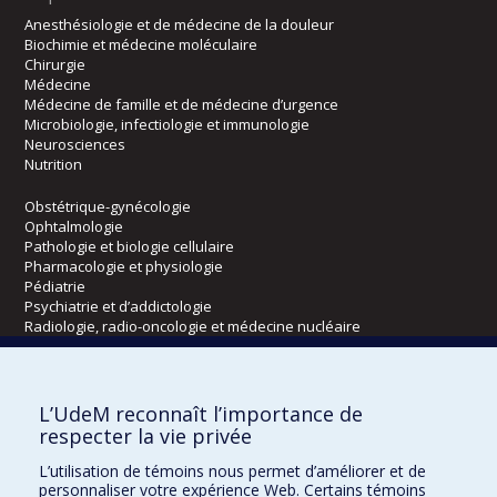
Anesthésiologie et de médecine de la douleur
Biochimie et médecine moléculaire
Chirurgie
Médecine
Médecine de famille et de médecine d’urgence
Microbiologie, infectiologie et immunologie
Neurosciences
Nutrition
Obstétrique-gynécologie
Ophtalmologie
Pathologie et biologie cellulaire
Pharmacologie et physiologie
Pédiatrie
Psychiatrie et d’addictologie
Radiologie, radio-oncologie et médecine nucléaire
Écoles
L’UdeM reconnaît l’importance de
Kinésiologie et des sciences de l’activité physique
respecter la vie privée
Orthophonie et audiologie
L’utilisation de témoins nous permet d’améliorer et de
Réadaptation
personnaliser votre expérience Web. Certains témoins