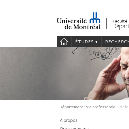
Faculté
Départ
ÉTUDES
RECHERC
/
/
Département
Vie professorale
À propos
Organigramme