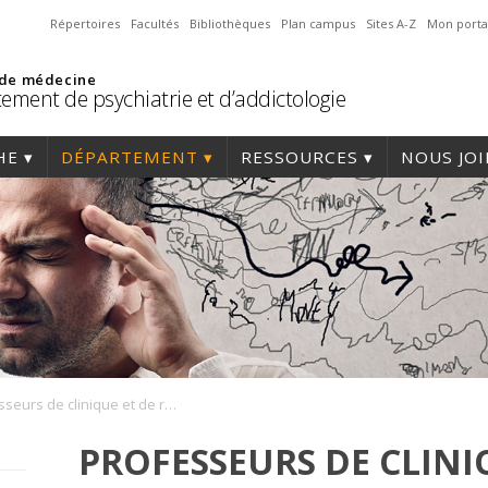
Répertoires
Facultés
Bibliothèques
Plan campus
Sites A-Z
Mon porta
 de médecine
ement de psychiatrie et d’addictologie
HE
DÉPARTEMENT
RESSOURCES
NOUS JO
Professeurs de clinique et de recherche
PROFESSEURS DE CLINI