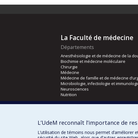
La Faculté de médecine
Départements
Anesthésiologie et de médecine de la do
Biochimie et médecine moléculaire
Chirurgie
Médecine
Médecine de famille et de médecine d’ur
Microbiologie, infectiologie et immunolog
Neurosciences
Nutrition
Écoles
Kinésiologie et des sciences de l’activité
L’UdeM reconnaît l’importance de resp
Orthophonie et audiologie
Réadaptation
L’utilisation de témoins nous permet d’améliorer e
sécurité du site Web, alors que d’autres enregistr