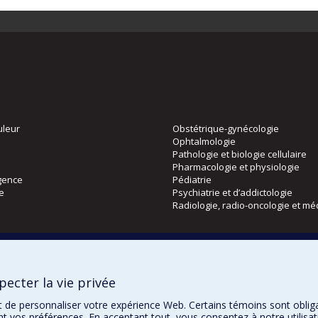
uleur
Obstétrique-gynécologie
Ophtalmologie
Pathologie et biologie cellulaire
Pharmacologie et physiologie
gence
Pédiatrie
ie
Psychiatrie et d’addictologie
Radiologie, radio-oncologie et mé
Directions
 physique
DPC
ecter la vie privée
CPASS
Éthique clinique
t de personnaliser votre expérience Web. Certains témoins sont oblig
ent vos préférences. En acceptant tout, vous consentez à notre utili