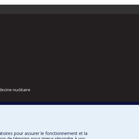
decine nucléaire
atoires pour assurer le fonctionnement et la
sation de témoins pour mieux répondre à vos