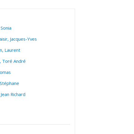
 Sonia
isir, Jacques-Yves
n, Laurent
, Toré André
Tomas
 Stéphane
 Jean Richard