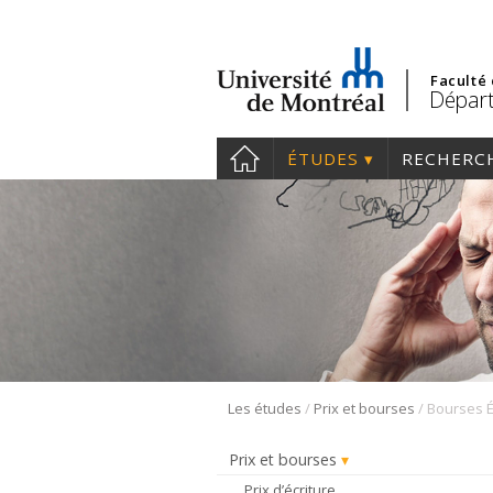
Faculté
Départ
ÉTUDES
RECHERC
/
/
Les études
Prix et bourses
Prix et bourses
Prix d’écriture