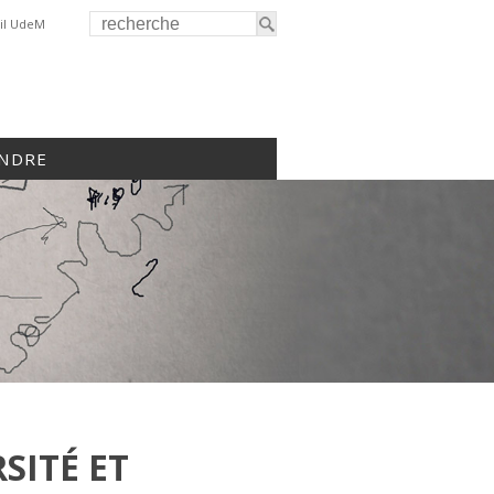
il UdeM
INDRE
SITÉ ET