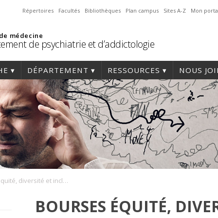
Répertoires
Facultés
Bibliothèques
Plan campus
Sites A-Z
Mon porta
 de médecine
ement de psychiatrie et d’addictologie
HE
DÉPARTEMENT
RESSOURCES
NOUS JO
Bourses Équité, diversité et inclusion
BOURSES ÉQUITÉ, DIVER