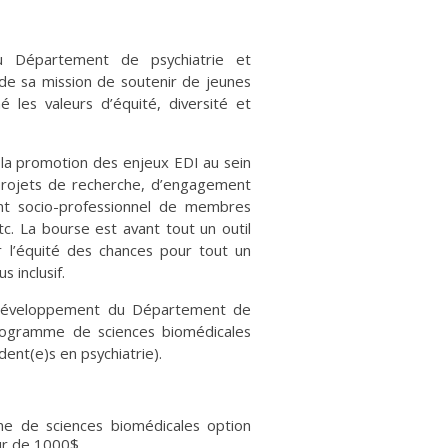
du Département de psychiatrie et
 de sa mission de soutenir de jeunes
né les valeurs d’équité, diversité et
f la promotion des enjeux EDI au sein
projets de recherche, d’engagement
nt socio-professionnel de membres
c. La bourse est avant tout un outil
ir l’équité des chances pour tout un
s inclusif.
 développement du Département de
 programme de sciences biomédicales
dent(e)s en psychiatrie).
e de sciences biomédicales option
ur de 1000$.