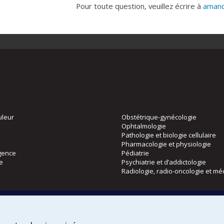
Pour toute question, veuillez écrire à
amand
uleur
Obstétrique-gynécologie
Ophtalmologie
Pathologie et biologie cellulaire
Pharmacologie et physiologie
gence
Pédiatrie
ie
Psychiatrie et d’addictologie
Radiologie, radio-oncologie et mé
Directions
 physique
DPC