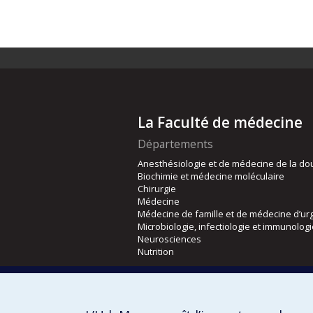
La Faculté de médecine
Départements
Anesthésiologie et de médecine de la do
Biochimie et médecine moléculaire
Chirurgie
Médecine
Médecine de famille et de médecine d’ur
Microbiologie, infectiologie et immunolog
Neurosciences
Nutrition
Écoles
Kinésiologie et des sciences de l’activité