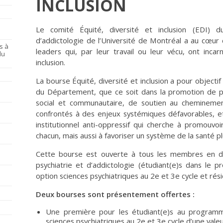
INCLUSION
Le comité Équité, diversité et inclusion (EDI) 
d’addictologie de l’Université de Montréal a au cœur
s à
leaders qui, par leur travail ou leur vécu, ont incar
du
inclusion.
La bourse Équité, diversité et inclusion a pour objecti
du Département, que ce soit dans la promotion de 
social et communautaire, de soutien au chemineme
confrontés à des enjeux systémiques défavorables, et
institutionnel anti-oppressif qui cherche à promouvo
chacun, mais aussi à favoriser un système de la santé plu
Cette bourse est ouverte à tous les membres en
psychiatrie et d’addictologie (étudiant(e)s dans le
option sciences psychiatriques au 2e et 3e cycle et rési
Deux bourses sont présentement offertes :
Une première pour les étudiant(e)s au programm
sciences psychiatriques au 2e et 3e cycle d’une vale