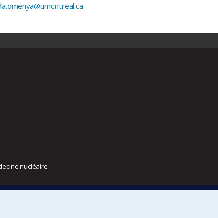
a.omenya@umontreal.ca
decine nucléaire