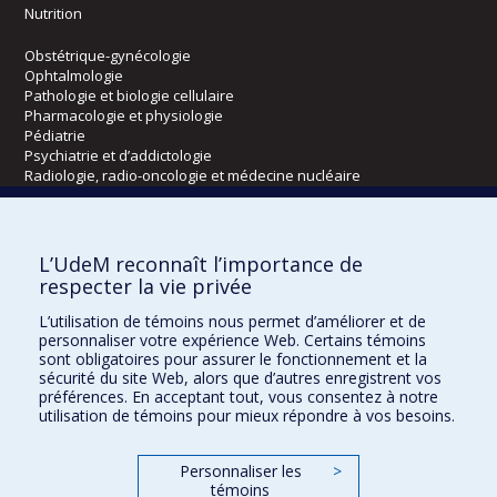
Nutrition
Obstétrique-gynécologie
Ophtalmologie
Pathologie et biologie cellulaire
Pharmacologie et physiologie
Pédiatrie
Psychiatrie et d’addictologie
Radiologie, radio-oncologie et médecine nucléaire
Écoles
L’UdeM reconnaît l’importance de
Kinésiologie et des sciences de l’activité physique
respecter la vie privée
Orthophonie et audiologie
L’utilisation de témoins nous permet d’améliorer et de
Réadaptation
personnaliser votre expérience Web. Certains témoins
sont obligatoires pour assurer le fonctionnement et la
Directions
sécurité du site Web, alors que d’autres enregistrent vos
préférences. En acceptant tout, vous consentez à notre
DPC
utilisation de témoins pour mieux répondre à vos besoins.
CPASS
Éthique clinique
Personnaliser les
>
témoins