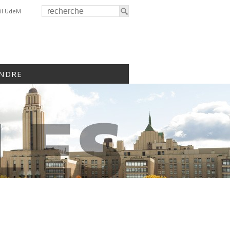
il UdeM
INDRE