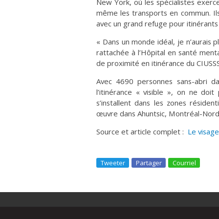
New York, où les spécialistes exerc
même les transports en commun. Il
avec un grand refuge pour itinérants
« Dans un monde idéal, je n’aurais pl
rattachée à l’Hôpital en santé men
de proximité en itinérance du CIUSS
Avec 4690 personnes sans-abri da
l’itinérance « visible », on ne doit
s’installent dans les zones résidenti
œuvre dans Ahuntsic, Montréal-Nord 
Source et article complet :
Le visage
Tweeter
Partager
Courriel