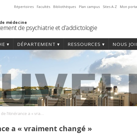
Répertoires
Facultés
Bibliothèques
Plan campus
Sites A-Z
Mon porta
 de médecine
ement de psychiatrie et d’addictologie
HE
DÉPARTEMENT
RESSOURCES
NOUS JO
Le visage de l’itinérance a « vraiment changé »
ance a « vraiment changé »