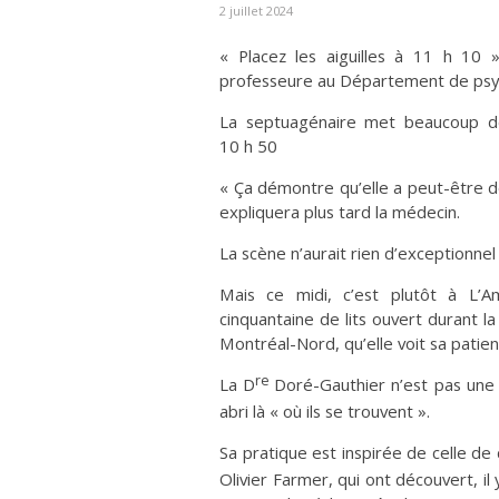
2 juillet 2024
« Placez les aiguilles à 11 h 10
professeure au Département de psych
La septuagénaire met beaucoup de 
10 h 50
« Ça démontre qu’elle a peut-être d
expliquera plus tard la médecin.
La scène n’aurait rien d’exceptionnel s
Mais ce midi, c’est plutôt à L’A
cinquantaine de lits ouvert durant l
Montréal-Nord, qu’elle voit sa patien
re
La D
Doré-Gauthier n’est pas une 
abri là « où ils se trouvent ».
Sa pratique est inspirée de celle de
Olivier Farmer, qui ont découvert, il