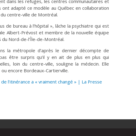
ent dans les refuges, les centres communautaires et
s ont adapté ce modèle au Québec en collaboration
 du centre-ville de Montréal.
us de bureau à l’hôpital », lâche la psychiatre qui est
tale Albert-Prévost et membre de la nouvelle équipe
S du Nord-de-l’Île-de-Montréal.
ns la métropole d’après le dernier décompte de
 pas être surpris qu’il y en ait de plus en plus qui
elles, loin du centre-ville, souligne la médecin. Elle
ou encore Bordeaux-Cartierville.
 de l’itinérance a « vraiment changé » | La Presse