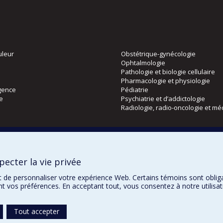
uleur
Obstétrique-gynécologie
Ophtalmologie
Pathologie et biologie cellulaire
Pharmacologie et physiologie
gence
Pédiatrie
ie
Psychiatrie et d’addictologie
Radiologie, radio-oncologie et mé
Directions
 physique
DPC
ecter la vie privée
CPASS
Éthique clinique
t de personnaliser votre expérience Web. Certains témoins sont oblig
ent vos préférences. En acceptant tout, vous consentez à notre utili
Tout accepter