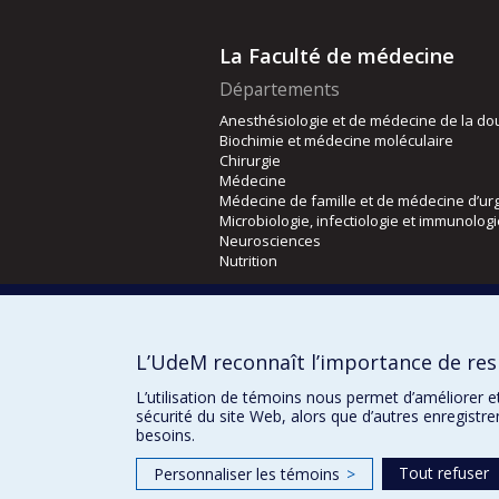
La Faculté de médecine
Départements
Anesthésiologie et de médecine de la do
Biochimie et médecine moléculaire
Chirurgie
Médecine
Médecine de famille et de médecine d’ur
Microbiologie, infectiologie et immunolog
Neurosciences
Nutrition
Écoles
Kinésiologie et des sciences de l’activité
L’UdeM reconnaît l’importance de resp
Orthophonie et audiologie
Réadaptation
L’utilisation de témoins nous permet d’améliorer e
sécurité du site Web, alors que d’autres enregistr
besoins.
Tout refuser
Personnaliser les témoins
>