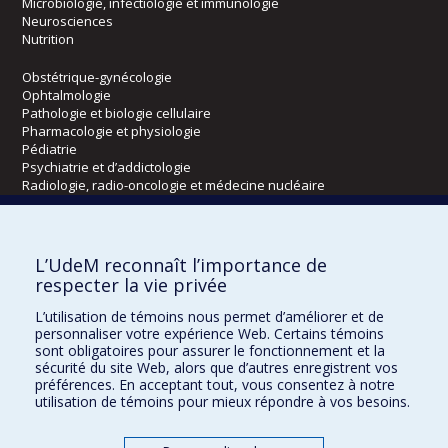
Microbiologie, infectiologie et immunologie
Neurosciences
Nutrition
Obstétrique-gynécologie
Ophtalmologie
Pathologie et biologie cellulaire
Pharmacologie et physiologie
Pédiatrie
Psychiatrie et d’addictologie
Radiologie, radio-oncologie et médecine nucléaire
Écoles
L’UdeM reconnaît l’importance de
Kinésiologie et des sciences de l’activité physique
respecter la vie privée
Orthophonie et audiologie
L’utilisation de témoins nous permet d’améliorer et de
Réadaptation
personnaliser votre expérience Web. Certains témoins
sont obligatoires pour assurer le fonctionnement et la
Directions
sécurité du site Web, alors que d’autres enregistrent vos
préférences. En acceptant tout, vous consentez à notre
DPC
utilisation de témoins pour mieux répondre à vos besoins.
CPASS
Éthique clinique