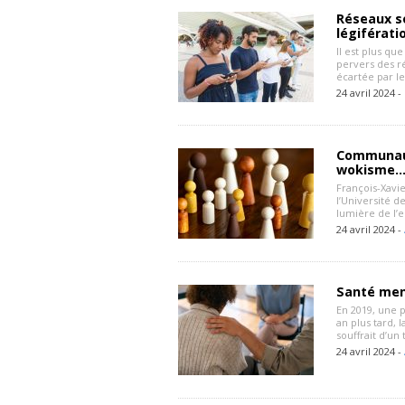
Réseaux so
légiférati
Il est plus qu
pervers des r
écartée par l
24 avril 2024 -
Communaut
wokisme… 
François-Xavi
l’Université d
lumière de l’es
24 avril 2024 -
Santé men
En 2019, une 
an plus tard, 
souffrait d’un
24 avril 2024 -