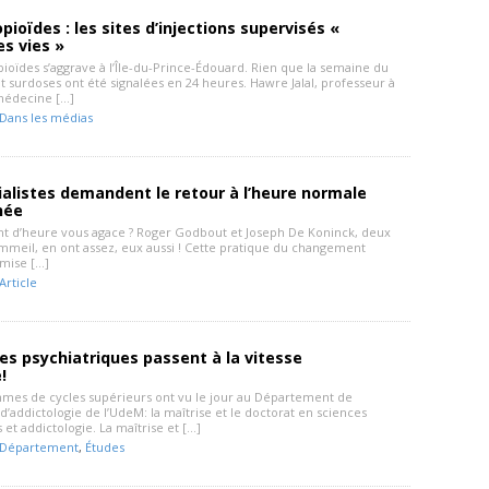
opioïdes : les sites d’injections supervisés «
s vies »
pioïdes s’aggrave à l’Île-du-Prince-Édouard. Rien que la semaine du
pt surdoses ont été signalées en 24 heures. Hawre Jalal, professeur à
 médecine […]
Dans les médias
alistes demandent le retour à l’heure normale
née
 d’heure vous agace ? Roger Godbout et Joseph De Koninck, deux
mmeil, en ont assez, eux aussi ! Cette pratique du changement
 mise […]
Article
es psychiatriques passent à la vitesse
!
es de cycles supérieurs ont vu le jour au Département de
 d’addictologie de l’UdeM: la maîtrise et le doctorat en sciences
 et addictologie. La maîtrise et […]
Département
,
Études