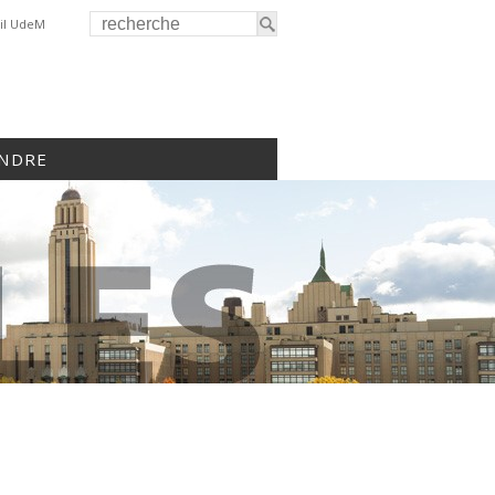
il UdeM
INDRE