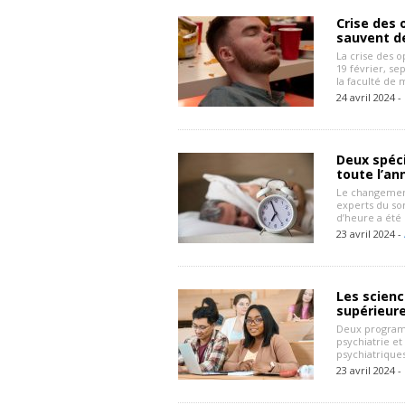
Crise des 
sauvent de
La crise des o
19 février, se
la faculté de
24 avril 2024 -
Deux spéci
toute l’an
Le changement
experts du so
d’heure a été
23 avril 2024 -
Les scienc
supérieure
Deux programm
psychiatrie et
psychiatriques
23 avril 2024 -