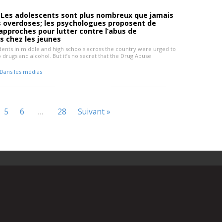
 Les adolescents sont plus nombreux que jamais
s overdoses; les psychologues proposent de
approches pour lutter contre l’abus de
s chez les jeunes
udents in middle and high schools across the country were urged to
to drugs and alcohol. But it’s no secret that the Drug Abuse
]
Dans les médias
5
6
…
28
Suivant »