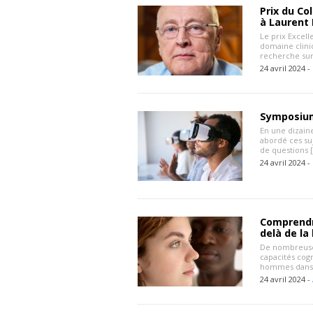
Prix du Co
à Laurent
Le prix Excell
domaine clini
recherche sur
24 avril 2024 -
Symposium
En une dizain
abordé ces suj
de questions 
24 avril 2024 -
Comprendre
delà de la 
De nombreuses
capacités cog
hommes dans l
24 avril 2024 -