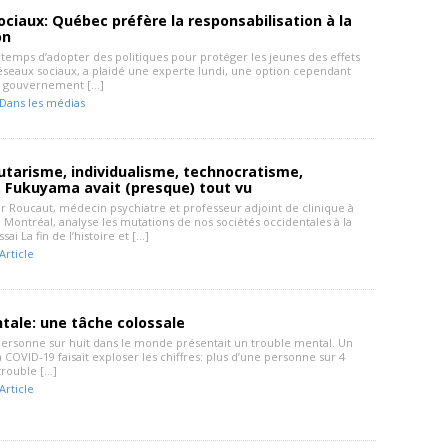
ciaux: Québec préfère la responsabilisation à la
on
e temps d’adopter des politiques pour protéger les jeunes des effets
éseaux sociaux, a plaidé une experte lundi, une option cependant
e gouvernement […]
Dans les médias
arisme, individualisme, technocratisme,
Fukuyama avait (presque) tout vu
er Roucaut, médecin psychiatre et professeur adjoint de clinique à
e Montréal, analyse les mutations de nos sociétés occidentales à la
sai La fin de l’histoire et […]
Article
tale: une tâche colossale
personne sur huit dans le monde présentait un trouble mental. Un
la COVID-19 faisait exploser les chiffres: plus d’une personne sur 4
 trouble […]
Article