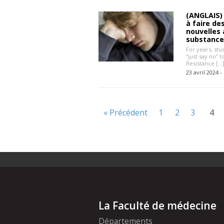
(ANGLAIS)
à faire de
nouvelles 
substance
For years, st
“just say no” 
Resistance […
23 avril 2024 -
« Précédent
1
2
3
4
La Faculté de médecine
Départements