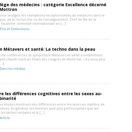
llège des médecins : catégorie Excellence décerné
 Mottron
ence souligne les réalisations exceptionnelles de médecins dans le
que, de la recherche ou de l’enseignement. Chef de file de la
 l’autisme Sommité internationale en […]
Prix et Distinctions
 Métavers et santé: La techno dans la peau
e de conférences, le symposium Métavers et santé a notamment
ets chauds lundi au Palais des congrès de Montréal. « Il y aura plus
[…]
Dans les médias
 les différences cognitives entre les sexes au-
binarité
 études montrent des différences entre les sexes en matière de
nitives. En général, les femmes sont plus performantes que les
es tâches verbales et la […]
Article