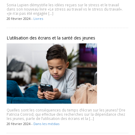
Sonia Lupien démystifie les idées reçues sur le stress et le travail
dans son nouveau livre «Le stress au travail vs le stress du travail».
«Je n’ai pas été engagée […]
20 février 2024 -
Livres
L’utilisation des écrans et la santé des jeunes
Quelles sont les conséquences du temps d’écran sur les jeunes? Dre
Patricia Conrod, qui effectue des recherches sur la dépendance chez
les jeunes, parle de l’utilisation des écrans et la […]
20 février 2024 -
Dans les médias