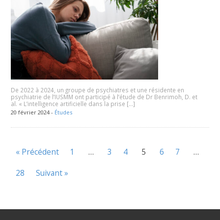
De 2022 à 2024, un groupe de psychiatres et une résidente en
psychiatrie de l’IUSMM ont participé à l’étude de Dr Benrimoh, D. et
al. « L’intelligence artificielle dans la prise […]
20 février 2024 -
Études
« Précédent
1
…
3
4
5
6
7
…
28
Suivant »