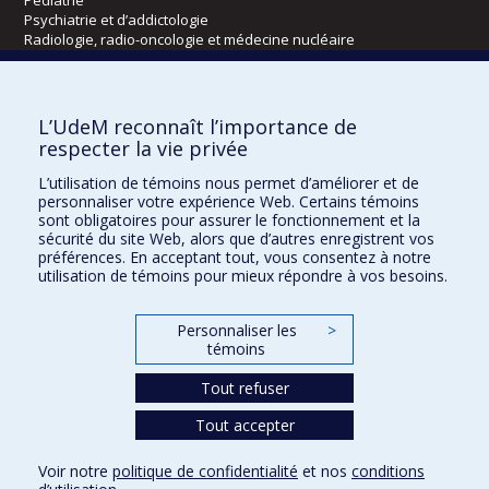
Pédiatrie
Psychiatrie et d’addictologie
Radiologie, radio-oncologie et médecine nucléaire
Écoles
L’UdeM reconnaît l’importance de
Kinésiologie et des sciences de l’activité physique
respecter la vie privée
Orthophonie et audiologie
L’utilisation de témoins nous permet d’améliorer et de
Réadaptation
personnaliser votre expérience Web. Certains témoins
sont obligatoires pour assurer le fonctionnement et la
Directions
sécurité du site Web, alors que d’autres enregistrent vos
préférences. En acceptant tout, vous consentez à notre
DPC
utilisation de témoins pour mieux répondre à vos besoins.
CPASS
Éthique clinique
Personnaliser les
>
témoins
Tout refuser
Tout accepter
Voir notre
politique de confidentialité
et nos
conditions