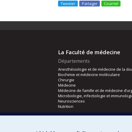
Tweeter
Partager
Courriel
La Faculté de médecine
Départements
Anesthésiologie et de médecine de la do
Biochimie et médecine moléculaire
Chirurgie
Médecine
Médecine de famille et de médecine d’ur
Microbiologie, infectiologie et immunolog
Neurosciences
Nutrition
Écoles
Kinésiologie et des sciences de l’activité