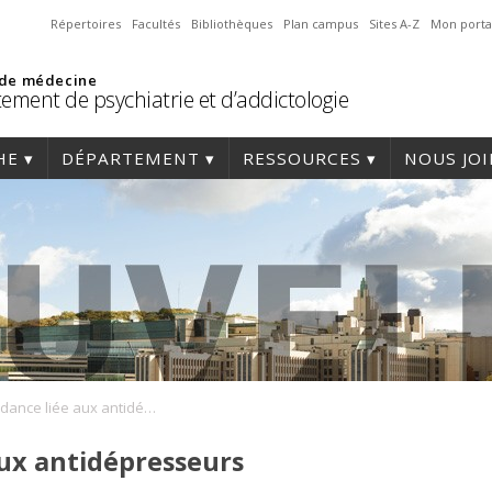
Répertoires
Facultés
Bibliothèques
Plan campus
Sites A-Z
Mon porta
 de médecine
ement de psychiatrie et d’addictologie
HE
DÉPARTEMENT
RESSOURCES
NOUS JO
La dépendance liée aux antidépresseurs
ux antidépresseurs