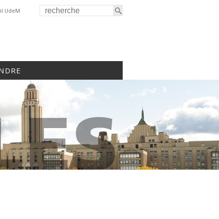
il UdeM
INDRE