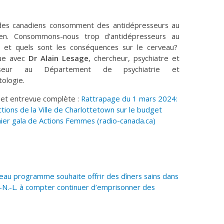
es canadiens consomment des antidépresseurs au
ien. Consommons-nous trop d’antidépresseurs au
 et quels sont les conséquences sur le cerveau?
ue avec
Dr Alain Lesage
, chercheur, psychiatre et
sseur au Département de psychiatrie et
tologie.
 et entrevue complète :
Rattrapage du 1 mars 2024:
ctions de la Ville de Charlottetown sur le budget
emier gala de Actions Femmes (radio-canada.ca)
au programme souhaite offrir des dîners sains dans
T.-N.-L. à compter continuer d’emprisonner des