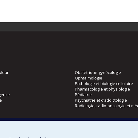
uleur
Obstétrique-gynécologie
Ophtalmologie
Pathologie et biologie cellulaire
Pharmacologie et physiologie
gence
Pédiatrie
ie
Psychiatrie et d’addictologie
Radiologie, radio-oncologie et mé
Directions
 physique
DPC