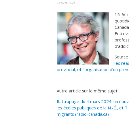
23 avril 2024
15 % d
quotid
Canada
Entrev
profe
d’addic
Source
les réa
provincial, et l’organisation d’un pr
Autre article sur le même sujet :
Rattrapage du 4 mars 2024: un nouve
les écoles publiques de la N.-É., et 
migrants (radio-canada.ca)