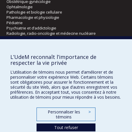
Obstétrique-gynécologie
Ophtalmologie
Pathologie et biologie cellulaire
Pharmacologie et physiologie
Pédiatrie
Psychiatrie et d’addictologie
Radiologie, radio-oncologie et médecine nucléaire
Écoles
L’UdeM reconnaît l’importance de
Kinésiologie et des sciences de l’activité physique
respecter la vie privée
Orthophonie et audiologie
L’utilisation de témoins nous permet d’améliorer et de
Réadaptation
personnaliser votre expérience Web. Certains témoins
sont obligatoires pour assurer le fonctionnement et la
Directions
sécurité du site Web, alors que d’autres enregistrent vos
préférences. En acceptant tout, vous consentez à notre
DPC
utilisation de témoins pour mieux répondre à vos besoins.
CPASS
Éthique clinique
Personnaliser les
>
témoins
Tout refuser