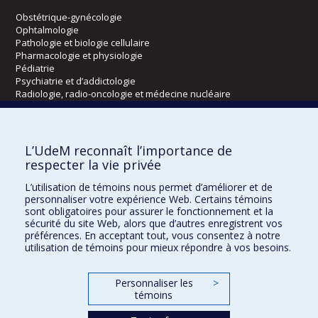
Obstétrique-gynécologie
Ophtalmologie
Pathologie et biologie cellulaire
Pharmacologie et physiologie
Pédiatrie
Psychiatrie et d’addictologie
Radiologie, radio-oncologie et médecine nucléaire
Écoles
L’UdeM reconnaît l’importance de
Kinésiologie et des sciences de l’activité physique
respecter la vie privée
Orthophonie et audiologie
L’utilisation de témoins nous permet d’améliorer et de
Réadaptation
personnaliser votre expérience Web. Certains témoins
sont obligatoires pour assurer le fonctionnement et la
Directions
sécurité du site Web, alors que d’autres enregistrent vos
préférences. En acceptant tout, vous consentez à notre
DPC
utilisation de témoins pour mieux répondre à vos besoins.
CPASS
Éthique clinique
Personnaliser les
>
témoins