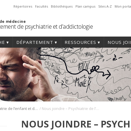
Répertoires
Facultés
Bibliothèques
Plan campus
Sites A-Z
Mon porta
 de médecine
ement de psychiatrie et d’addictologie
HE
DÉPARTEMENT
RESSOURCES
NOUS JO
/
Psychiatrie de l’enfant et de l’adolescent
Nous joindre – Psychiatrie de l’enfant et de l’adolescent
NOUS JOINDRE – PSYCH