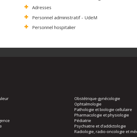
Adresses
Personnel administratif - UdeM
Personnel hospitalier
uleur
Obstétrique-gynécologie
Ophtalmologie
Pathologie et biologie cellulaire
Pharmacologie et physiologie
gence
Pédiatrie
ie
Psychiatrie et d’addictologie
Radiologie, radio-oncologie et mé