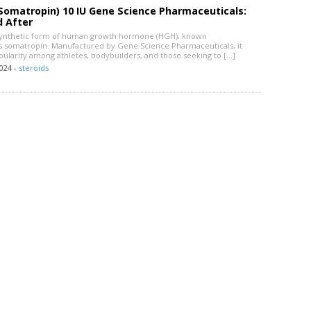
(Somatropin) 10 IU Gene Science Pharmaceuticals:
d After
a synthetic form of human growth hormone (HGH), known
y as somatropin. Manufactured by Gene Science Pharmaceuticals, it
pularity among athletes, bodybuilders, and those seeking to […]
024 -
steroids