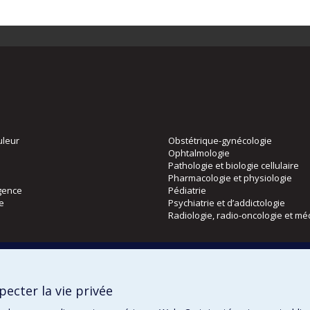
uleur
Obstétrique-gynécologie
Ophtalmologie
Pathologie et biologie cellulaire
Pharmacologie et physiologie
gence
Pédiatrie
ie
Psychiatrie et d’addictologie
Radiologie, radio-oncologie et mé
Directions
 physique
DPC
ecter la vie privée
CPASS
Éthique clinique