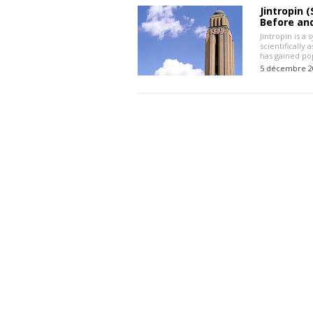
Jintropin 
Before an
Jintropin is 
scientificall
has gained po
5 décembre 2