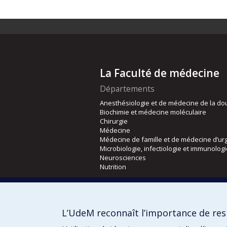
La Faculté de médecine
Départements
Anesthésiologie et de médecine de la do
Biochimie et médecine moléculaire
Chirurgie
Médecine
Médecine de famille et de médecine d’ur
Microbiologie, infectiologie et immunolog
Neurosciences
Nutrition
Écoles
Kinésiologie et des sciences de l’activité
L’UdeM reconnaît l’importance de resp
Orthophonie et audiologie
Réadaptation