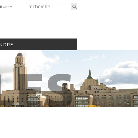
il UdeM
INDRE