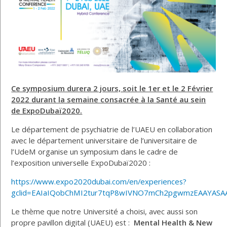
Ce symposium durera 2 jours, soit le 1er et le 2 Février
2022 durant la semaine consacrée à la Santé au sein
de ExpoDubaï2020.
Le département de psychiatrie de l’UAEU en collaboration
avec le département universitaire de l’universitaire de
l’UdeM organise un symposium dans le cadre de
l’exposition universelle ExpoDubaï2020 :
https://www.expo2020dubai.com/en/experiences?
gclid=EAIaIQobChMI2tur7tqP8wIVNO7mCh2pgwmzEAAYASAA
Le thème que notre Université a choisi, avec aussi son
propre pavillon digital (UAEU) est :
Mental Health & New