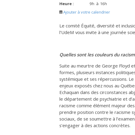
Heure :
9
h
à
16
h
Ajouter à votre calendrier
Le comité Équité, diversité et inclu
l’UdeM vous invite à une journée scie
Quelles sont les couleurs du racis
Suite au meurtre de George Floyd et
formes, plusieurs instances politique
systémique et ses répercussions. Le
enjeux exposés chez nous au Québec
Echaquan dans des circonstances abj
le département de psychiatrie et d’a
racisme comme élément majeur des enj
prendre position contre le racisme 
sociaux, de se soumettre à l’examen
s’engager à des actions concrètes.