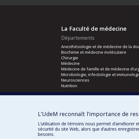
La Faculté de médecine
Départements
Anesthésiologie et de médecine de la do
Biochimie et médecine moléculaire
Chirurgie
Médecine
Médecine de famille et de médecine d’ur
Microbiologie, infectiologie et immunolog
Neurosciences
Nutrition
Écoles
Kinésiologie et des sciences de l’activité
L’UdeM reconnaît l’importance de resp
Orthophonie et audiologie
Réadaptation
L’utilisation de témoins nous permet d’améliorer e
sécurité du site Web, alors que d’autres enregistr
besoins.