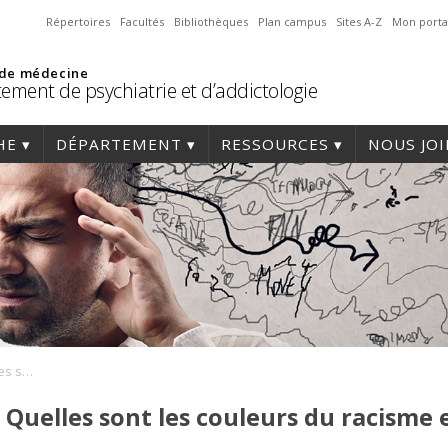
Répertoires
Facultés
Bibliothèques
Plan campus
Sites A-Z
Mon porta
 de médecine
ement de psychiatrie et d’addictologie
HE
DÉPARTEMENT
RESSOURCES
NOUS JO
Journée scientifique : Quelles sont les couleurs du racisme en santé ?
: Quelles sont les couleurs du racisme 