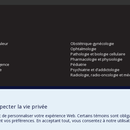
uleur
Obstétrique-gynécologie
Ophtalmologie
Pathologie et biologie cellulaire
Pharmacologie et physiologie
gence
Pédiatrie
ie
Psychiatrie et d’addictologie
Radiologie, radio-oncologie et mé
Directions
 physique
DPC
ecter la vie privée
CPASS
Éthique clinique
t de personnaliser votre expérience Web. Certains témoins sont oblig
ent vos préférences. En acceptant tout, vous consentez à notre utili