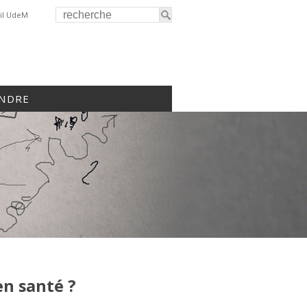
il UdeM
INDRE
en santé ?