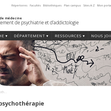
Répertoires
Facultés
Bibliothèques
Plan campus
Sites A-Z
Mon porta
 de médecine
ement de psychiatrie et d’addictologie
HE
DÉPARTEMENT
RESSOURCES
NOUS JO
Journée annuelle de psychothérapie
 psychothérapie