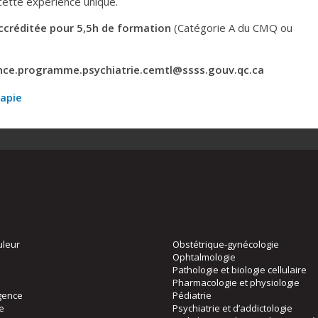
cette expérience unique.
ccréditée pour 5,5h de formation
(Catégorie A du CMQ ou
sidence.programme.psychiatrie.cemtl@ssss.gouv.qc.ca
rapie
uleur
Obstétrique-gynécologie
Ophtalmologie
Pathologie et biologie cellulaire
Pharmacologie et physiologie
gence
Pédiatrie
ie
Psychiatrie et d’addictologie