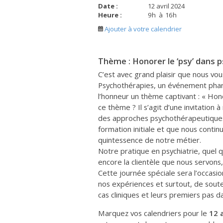
Date :
12 avril 2024
Heure :
9
h
à
16
h
Ajouter à votre calendrier
Thème : Honorer le ‘psy’ dans 
C’est avec grand plaisir que nous vo
Psychothérapies, un événement pha
l’honneur un thème captivant : « Hono
ce thème ? Il s’agit d’une invitation 
des approches psychothérapeutiques.
formation initiale et que nous contin
quintessence de notre métier.
Notre pratique en psychiatrie, quel q
encore la clientèle que nous servon
Cette journée spéciale sera l’occasi
nos expériences et surtout, de soute
cas cliniques et leurs premiers pas 
Marquez vos calendriers pour le
12 