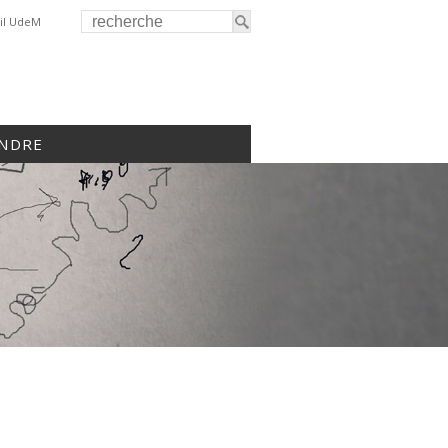
il UdeM
INDRE