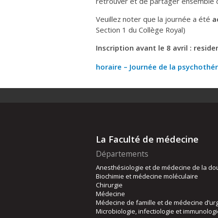
retrouver et de partager ensemble 
Veuillez noter que la journée a été
a
Section 1 du Collège Royal)
Inscription avant le 8 avril : re
horaire – Journée de la psychothé
La Faculté de médecine
Départements
Anesthésiologie et de médecine de la do
Biochimie et médecine moléculaire
Chirurgie
Médecine
Médecine de famille et de médecine d’ur
Microbiologie, infectiologie et immunolog