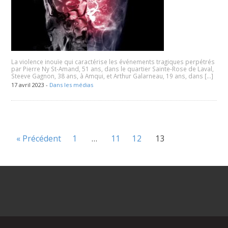
La violence inouïe qui caractérise les événements tragiques perpétrés
par Pierre Ny St-Amand, 51 ans, dans le quartier Sainte-Rose de Laval,
Steeve Gagnon, 38 ans, à Amqui, et Arthur Galarneau, 19 ans, dans […]
17 avril 2023 -
Dans les médias
« Précédent
1
…
11
12
13