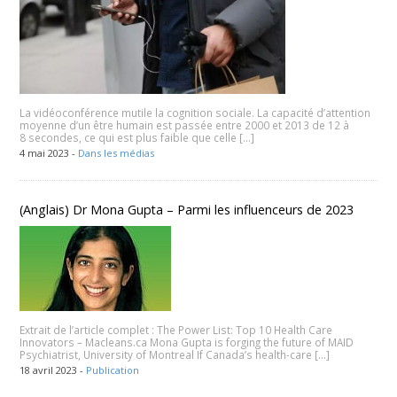
La vidéoconférence mutile la cognition sociale. La capacité d’attention
moyenne d’un être humain est passée entre 2000 et 2013 de 12 à
8 secondes, ce qui est plus faible que celle […]
4 mai 2023 -
Dans les médias
(Anglais) Dr Mona Gupta – Parmi les influenceurs de 2023
Extrait de l’article complet : The Power List: Top 10 Health Care
Innovators – Macleans.ca Mona Gupta is forging the future of MAID
Psychiatrist, University of Montreal If Canada’s health-care […]
18 avril 2023 -
Publication