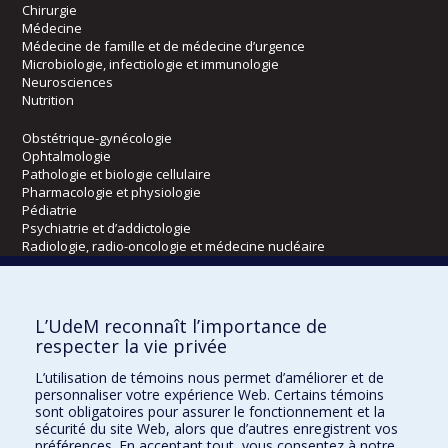
Chirurgie
Médecine
Médecine de famille et de médecine d’urgence
Microbiologie, infectiologie et immunologie
Neurosciences
Nutrition
Obstétrique-gynécologie
Ophtalmologie
Pathologie et biologie cellulaire
Pharmacologie et physiologie
Pédiatrie
Psychiatrie et d’addictologie
Radiologie, radio-oncologie et médecine nucléaire
Écoles
L’UdeM reconnaît l’importance de
Kinésiologie et des sciences de l’activité physique
respecter la vie privée
Orthophonie et audiologie
L’utilisation de témoins nous permet d’améliorer et de
Réadaptation
personnaliser votre expérience Web. Certains témoins
sont obligatoires pour assurer le fonctionnement et la
Directions
sécurité du site Web, alors que d’autres enregistrent vos
préférences. En acceptant tout, vous consentez à notre