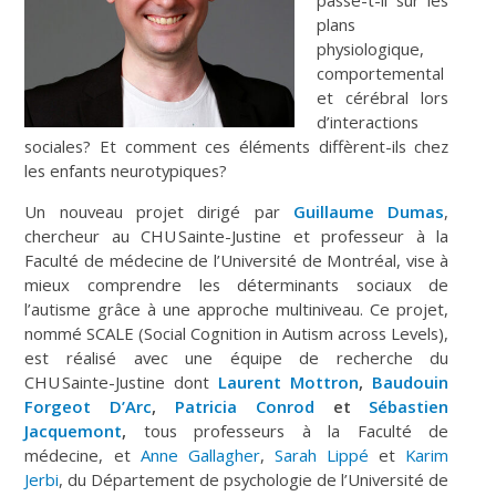
plans
physiologique,
comportemental
et cérébral lors
d’interactions
sociales? Et comment ces éléments diffèrent-ils chez
les enfants neurotypiques?
Un nouveau projet dirigé par
Guillaume Dumas
,
chercheur au CHU Sainte-Justine et professeur à la
Faculté de médecine de l’Université de Montréal, vise à
mieux comprendre les déterminants sociaux de
l’autisme grâce à une approche multiniveau. Ce projet,
nommé SCALE (Social Cognition in Autism across Levels),
est réalisé avec une équipe de recherche du
CHU Sainte-Justine dont
Laurent Mottron
,
Baudouin
Forgeot D’Arc
,
Patricia Conrod
et
Sébastien
Jacquemont
,
tous professeurs à la Faculté de
médecine, et
Anne Gallagher
,
Sarah Lippé
et
Karim
Jerbi
, du Département de psychologie de l’Université de