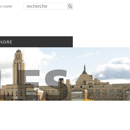
il UdeM
INDRE