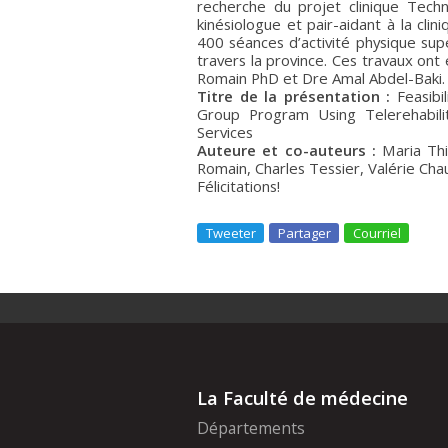
recherche du projet clinique Tech
kinésiologue et pair-aidant à la cl
400 séances d’activité physique sup
travers la province. Ces travaux ont
Romain PhD et Dre Amal Abdel-Baki.
Titre de la présentation :
Feasibil
Group Program Using Telerehabilita
Services
Auteur
e et co-auteurs :
Maria Thi
Romain, Charles Tessier, Valérie Cha
Félicitations!
Tweeter
Partager
Courriel
La Faculté de médecine
Départements