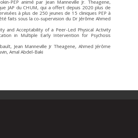
nokin-PEP animé par Jean Manneville Jr. Theagene,
inique JAP du CHUM, qui a offert depuis 2020 plus de
ervisées à plus de 250 jeunes de 15 cliniques PEP à
 été faits sous la co-supervision du Dr Jérôme Ahmed
ity and Acceptability of a Peer-Led Physical Activity
tion in Multiple Early Intervention for Psychosis
bault, Jean Manneville Jr Theagene, Ahmed Jérôme
uvin, Amal Abdel-Baki