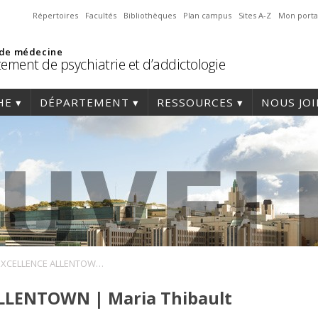
Répertoires
Facultés
Bibliothèques
Plan campus
Sites A-Z
Mon porta
 de médecine
ement de psychiatrie et d’addictologie
HE
DÉPARTEMENT
RESSOURCES
NOUS JO
PRIX D’EXCELLENCE ALLENTOWN | Maria Thibault
LLENTOWN | Maria Thibault