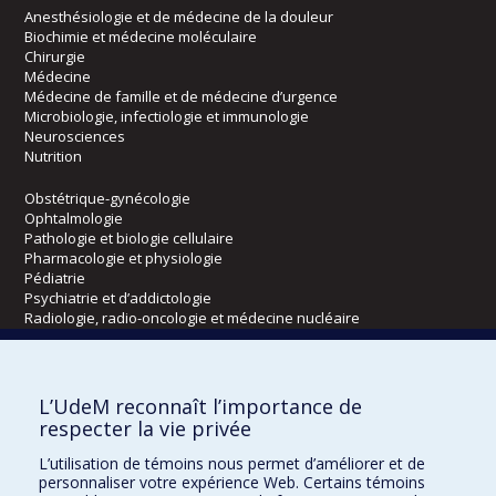
Anesthésiologie et de médecine de la douleur
Biochimie et médecine moléculaire
Chirurgie
Médecine
Médecine de famille et de médecine d’urgence
Microbiologie, infectiologie et immunologie
Neurosciences
Nutrition
Obstétrique-gynécologie
Ophtalmologie
Pathologie et biologie cellulaire
Pharmacologie et physiologie
Pédiatrie
Psychiatrie et d’addictologie
Radiologie, radio-oncologie et médecine nucléaire
Écoles
L’UdeM reconnaît l’importance de
Kinésiologie et des sciences de l’activité physique
respecter la vie privée
Orthophonie et audiologie
L’utilisation de témoins nous permet d’améliorer et de
Réadaptation
personnaliser votre expérience Web. Certains témoins