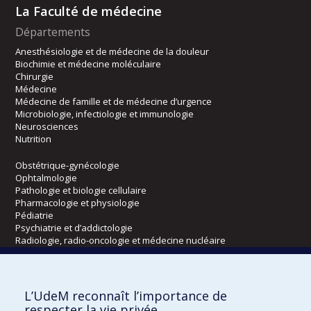
La Faculté de médecine
Départements
Anesthésiologie et de médecine de la douleur
Biochimie et médecine moléculaire
Chirurgie
Médecine
Médecine de famille et de médecine d’urgence
Microbiologie, infectiologie et immunologie
Neurosciences
Nutrition
Obstétrique-gynécologie
Ophtalmologie
Pathologie et biologie cellulaire
Pharmacologie et physiologie
Pédiatrie
Psychiatrie et d’addictologie
Radiologie, radio-oncologie et médecine nucléaire
Écoles
L’UdeM reconnaît l’importance de
Kinésiologie et des sciences de l’activité physique
respecter la vie privée