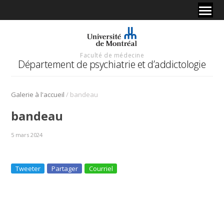
Faculté de médecine
Département de psychiatrie et d’addictologie
/
Galerie à l'accueil
bandeau
bandeau
5 mars 2024
Tweeter
Partager
Courriel