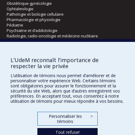
Obstétrique-gynécologie
Ophtalmologie
Pathologie et biologie cellulaire
Pharmacologie et physiologie
Pédiatrie
Psychiatrie et d’addictologie
Radiologie, radio-oncologie et médecine nucléaire
Écoles
L’UdeM reconnaît l’importance de
Kinésiologie et des sciences de l’activité physique
respecter la vie privée
Orthophonie et audiologie
L’utilisation de témoins nous permet d’améliorer et de
Réadaptation
personnaliser votre expérience Web. Certains témoins
sont obligatoires pour assurer le fonctionnement et la
Directions
sécurité du site Web, alors que d’autres enregistrent vos
préférences. En acceptant tout, vous consentez à notre
DPC
utilisation de témoins pour mieux répondre à vos besoins.
CPASS
Éthique clinique
Personnaliser les
>
témoins
Tout refuser