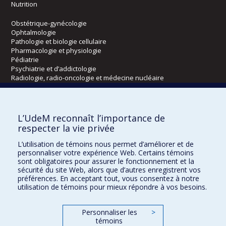
Nutrition
Obstétrique-gynécologie
Ophtalmologie
Pathologie et biologie cellulaire
Pharmacologie et physiologie
Pédiatrie
Psychiatrie et d’addictologie
Radiologie, radio-oncologie et médecine nucléaire
Écoles
L’UdeM reconnaît l’importance de
Kinésiologie et des sciences de l’activité physique
respecter la vie privée
Orthophonie et audiologie
L’utilisation de témoins nous permet d’améliorer et de
Réadaptation
personnaliser votre expérience Web. Certains témoins
sont obligatoires pour assurer le fonctionnement et la
Directions
sécurité du site Web, alors que d’autres enregistrent vos
préférences. En acceptant tout, vous consentez à notre
DPC
utilisation de témoins pour mieux répondre à vos besoins.
CPASS
Éthique clinique
Personnaliser les
>
témoins