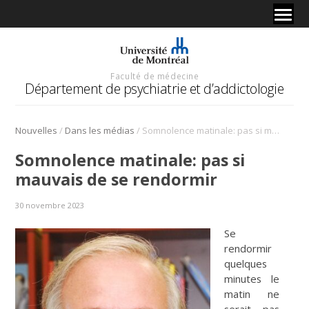
Faculté de médecine
Département de psychiatrie et d’addictologie
/
/
Nouvelles
Dans les médias
Somnolence matinale: pas si mauvais de se rendormir
Somnolence matinale: pas si
mauvais de se rendormir
30 novembre 2023
Se
rendormir
quelques
minutes
le
matin ne
serait pas