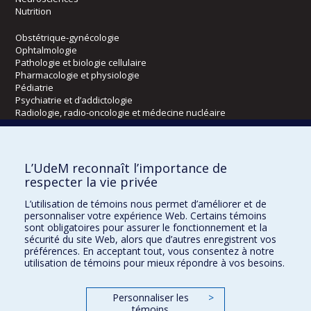
Nutrition
Obstétrique-gynécologie
Ophtalmologie
Pathologie et biologie cellulaire
Pharmacologie et physiologie
Pédiatrie
Psychiatrie et d’addictologie
Radiologie, radio-oncologie et médecine nucléaire
Écoles
L’UdeM reconnaît l’importance de
Kinésiologie et des sciences de l’activité physique
respecter la vie privée
Orthophonie et audiologie
L’utilisation de témoins nous permet d’améliorer et de
Réadaptation
personnaliser votre expérience Web. Certains témoins
sont obligatoires pour assurer le fonctionnement et la
Directions
sécurité du site Web, alors que d’autres enregistrent vos
préférences. En acceptant tout, vous consentez à notre
DPC
utilisation de témoins pour mieux répondre à vos besoins.
CPASS
Éthique clinique
Personnaliser les
>
témoins