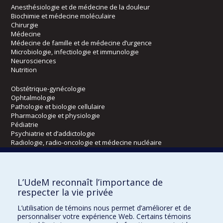
Anesthésiologie et de médecine de la douleur
Biochimie et médecine moléculaire
Chirurgie
Médecine
Médecine de famille et de médecine d’urgence
Microbiologie, infectiologie et immunologie
Neurosciences
Nutrition
Obstétrique-gynécologie
Ophtalmologie
Pathologie et biologie cellulaire
Pharmacologie et physiologie
Pédiatrie
Psychiatrie et d’addictologie
Radiologie, radio-oncologie et médecine nucléaire
Écoles
L’UdeM reconnaît l’importance de
Kinésiologie et des sciences de l’activité physique
respecter la vie privée
Orthophonie et audiologie
L’utilisation de témoins nous permet d’améliorer et de
Réadaptation
personnaliser votre expérience Web. Certains témoins