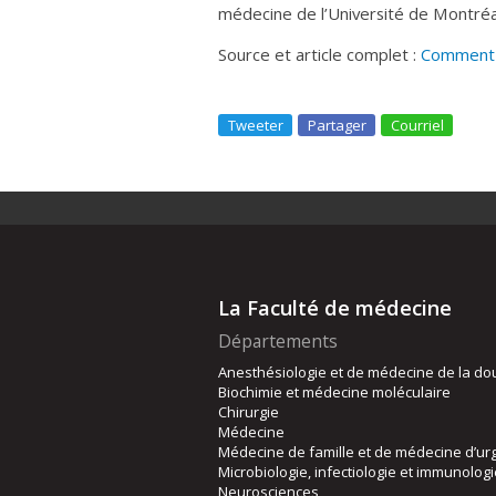
médecine de l’Université de Montréa
Source et article complet :
Comment ê
Tweeter
Partager
Courriel
La Faculté de médecine
Départements
Anesthésiologie et de médecine de la do
Biochimie et médecine moléculaire
Chirurgie
Médecine
Médecine de famille et de médecine d’ur
Microbiologie, infectiologie et immunolog
Neurosciences