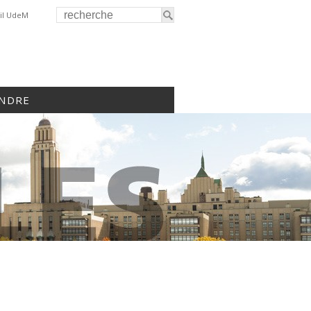
il UdeM
INDRE