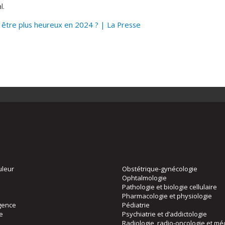
l.
tre plus heureux en 2024 ? | La Presse
uleur
Obstétrique-gynécologie
Ophtalmologie
Pathologie et biologie cellulaire
Pharmacologie et physiologie
gence
Pédiatrie
ie
Psychiatrie et d’addictologie
Radiologie, radio-oncologie et mé