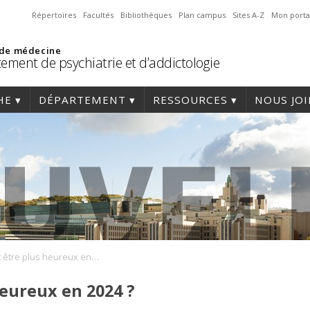
Répertoires
Facultés
Bibliothèques
Plan campus
Sites A-Z
Mon porta
 de médecine
ement de psychiatrie et d’addictologie
HE
DÉPARTEMENT
RESSOURCES
NOUS JO
Comment être plus heureux en 2024 ?
eureux en 2024 ?