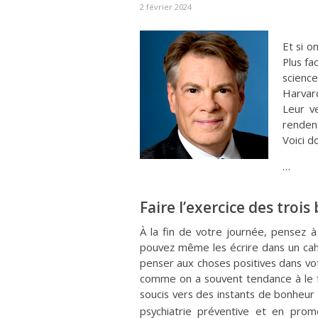
2 février 2024
Et si o
Plus fa
scienc
Harvard
Leur ve
rendent
Voici d
…
Faire l’exercice des troi
À la fin de votre journée, pensez 
pouvez même les écrire dans un cahi
penser aux choses positives dans vot
comme on a souvent tendance à le f
soucis vers des instants de bonheur 
psychiatrie préventive et en prom