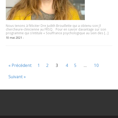
Nous tenons à féliciter Dre Judith Brouillette qui a obtenu son J1
chercheure-clinicienne au FRSQ. Pour en savoir davantage sur son
programme qui s’intitule « Souffrance psychologique au sein des […]
10 mai 2021 -
« Précédent
1
2
3
4
5
…
10
Suivant »