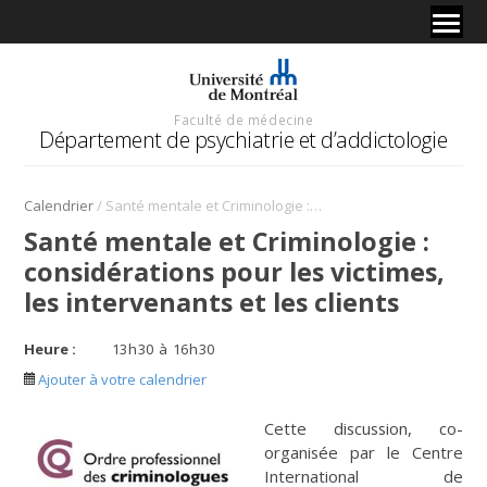
Faculté de médecine
Département de psychiatrie et d’addictologie
/
Calendrier
Santé mentale et Criminologie : considérations pour les victimes, les intervenants et les clients
Santé mentale et Criminologie :
considérations pour les victimes,
les intervenants et les clients
Heure :
13
h
30
à
16
h
30
Ajouter à votre calendrier
Cette discussion, co-
organisée par le Centre
International de