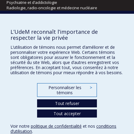
Psychiatrie et d’addictologie
Radiologie, radio-oncologie et médecine nucléaire
Écoles
L’UdeM reconnaît l’importance de
Kinésiologie et des sciences de l’activité physique
respecter la vie privée
Orthophonie et audiologie
L’utilisation de témoins nous permet d’améliorer et de
Réadaptation
personnaliser votre expérience Web. Certains témoins
sont obligatoires pour assurer le fonctionnement et la
Directions
sécurité du site Web, alors que d’autres enregistrent vos
préférences. En acceptant tout, vous consentez à notre
DPC
utilisation de témoins pour mieux répondre à vos besoins.
CPASS
Éthique clinique
Personnaliser les
>
témoins
Tout refuser
Tout accepter
Voir notre
politique de confidentialité
et nos
conditions
d’utilisation
.