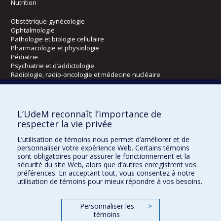
Nutrition
Obstétrique-gynécologie
Ophtalmologie
Pathologie et biologie cellulaire
Pharmacologie et physiologie
Pédiatrie
Psychiatrie et d’addictologie
Radiologie, radio-oncologie et médecine nucléaire
Écoles
L’UdeM reconnaît l’importance de
Kinésiologie et des sciences de l’activité physique
respecter la vie privée
Orthophonie et audiologie
L’utilisation de témoins nous permet d’améliorer et de
Réadaptation
personnaliser votre expérience Web. Certains témoins
sont obligatoires pour assurer le fonctionnement et la
Directions
sécurité du site Web, alors que d’autres enregistrent vos
préférences. En acceptant tout, vous consentez à notre
DPC
utilisation de témoins pour mieux répondre à vos besoins.
CPASS
Éthique clinique
Personnaliser les
>
témoins