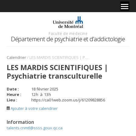
Faculté de médecine
Département de psychiatrie et d’addictologie
/
Calendrier
LES MARDIS SCIENTIFIQUES | Psychiatrie transculturelle
LES MARDIS SCIENTIFIQUES |
Psychiatrie transculturelle
Date :
18 février 2025
Heure :
12
h
à
13
h
Lieu :
https://ca01web.zoom.us/j/61209828856
Ajouter à votre calendrier
Information
talents.cnmtl@ssss.gouv.qc.ca