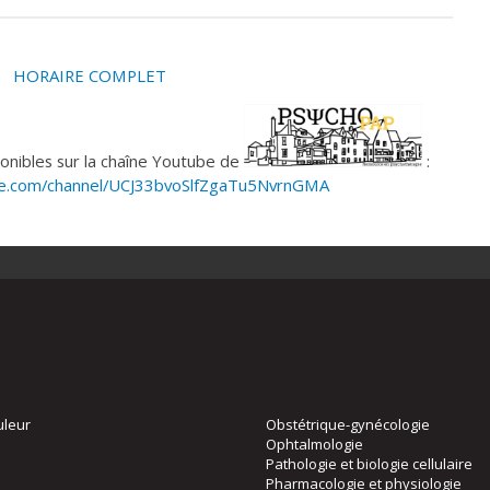
HORAIRE COMPLET
onibles sur la chaîne Youtube de
:
be.com/channel/UCJ33bvoSlfZgaTu5NvrnGMA
uleur
Obstétrique-gynécologie
Ophtalmologie
Pathologie et biologie cellulaire
Pharmacologie et physiologie