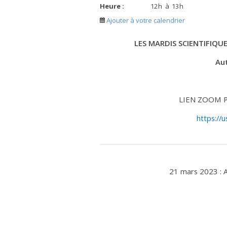
Heure :
12
h
à
13
h
Ajouter à votre calendrier
LES MARDIS SCIENTIFIQUE
Au
LIEN ZOOM P
https:/
21 mars 2023 : A