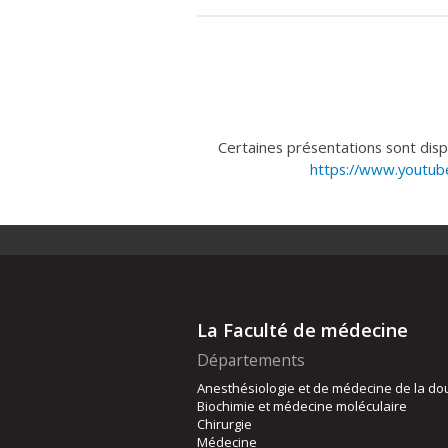
Certaines présentations sont disp
https://www.youtu
La Faculté de médecine
Départements
Anesthésiologie et de médecine de la do
Biochimie et médecine moléculaire
Chirurgie
Médecine