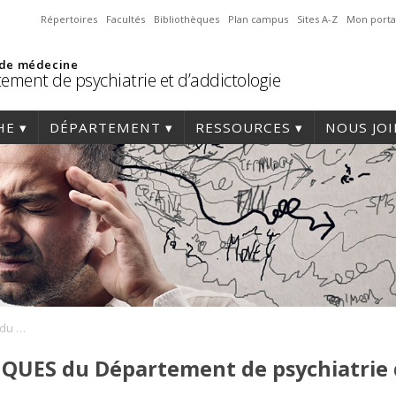
Répertoires
Facultés
Bibliothèques
Plan campus
Sites A-Z
Mon porta
 de médecine
ement de psychiatrie et d’addictologie
HE
DÉPARTEMENT
RESSOURCES
NOUS JO
LES MARDIS SCIENTIFIQUES du Département de psychiatrie du CIUSSS NIM
IQUES du Département de psychiatrie