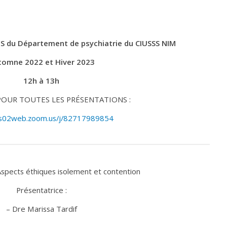
S du Département de psychiatrie du CIUSSS NIM
tomne 2022 et Hiver 2023
12h à 13h
OUR TOUTES LES PRÉSENTATIONS :
/us02web.zoom.us/j/82717989854
spects éthiques isolement et contention
Présentatrice :
– Dre Marissa Tardif