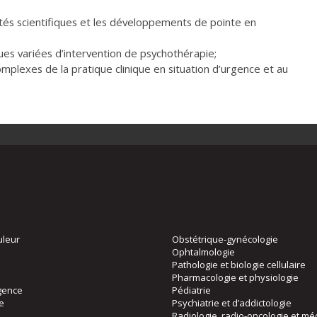
tés scientifiques et les développements de pointe en
ues variées d’intervention de psychothérapie;
omplexes de la pratique clinique en situation d’urgence et au
uleur
Obstétrique-gynécologie
Ophtalmologie
Pathologie et biologie cellulaire
Pharmacologie et physiologie
gence
Pédiatrie
ie
Psychiatrie et d’addictologie
Radiologie, radio-oncologie et mé