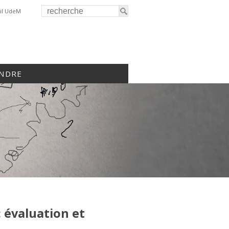
il UdeM
INDRE
 évaluation et