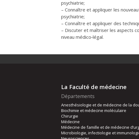
psychiatrie;
– Connaître et appliquer les nouveau
psychiatrie;
– Connaître et appliquer des techniq
– Discuter et maîtriser les aspects c
niveau médico‐légal.
La Faculté de médecine
Départements
Anesthésiologie et de médecine de la do
Biochimie et médecine moléculaire
Chirurgie
Médecine
Médecine de famille et de médecine d’ur
Microbiologie, infectiologie et immunolog
Neurosciences