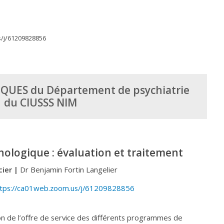
s/j/61209828856
IQUES du Département de psychiatrie
du CIUSSS NIM
hologique : évaluation et traitement
ier |
Dr Benjamin Fortin Langelier
ttps://ca01web.zoom.us/j/61209828856
ion de l’offre de service des différents programmes de