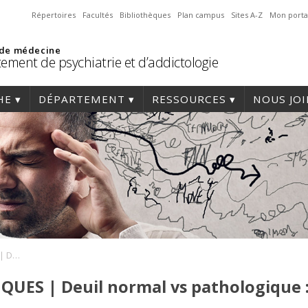
Répertoires
Facultés
Bibliothèques
Plan campus
Sites A-Z
Mon porta
 de médecine
ement de psychiatrie et d’addictologie
HE
DÉPARTEMENT
RESSOURCES
NOUS JO
LES MARDIS SCIENTIFIQUES | Deuil normal vs pathologique : évaluation et traitement
QUES | Deuil normal vs pathologique :