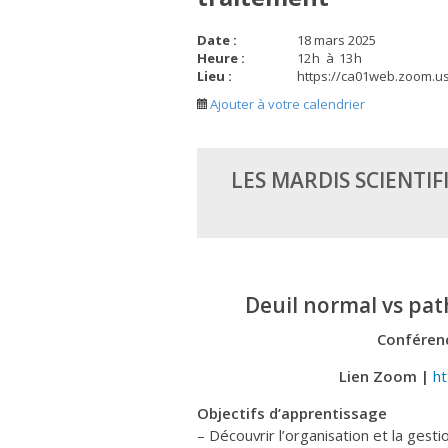
Date :
18 mars 2025
Heure :
12
h
à
13
h
Lieu :
https://ca01web.zoom.u
Ajouter à votre calendrier
LES MARDIS SCIENTIF
Deuil normal vs pat
Conférenc
Lien Zoom |
h
Objectifs d’apprentissage
– Découvrir l’organisation et la gest