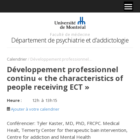
Faculté de médecine
Département de psychiatrie et d’addictologie
/
Calendrier
Développement professionnel continu « the characteristics of people receiving ECT »
Développement professionnel
continu « the characteristics of
people receiving ECT »
Heure :
12
h
à
13
h
15
Ajouter à votre calendrier
Conférencier: Tyler Kaster, MD, PhD, FRCPC. Medical
Healt, Temerty Center for therapeutic bain intervention,
Centre for addiction and Mental Health