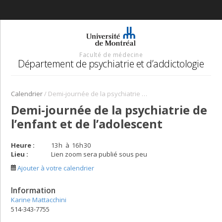
Faculté de médecine
Département de psychiatrie et d’addictologie
/
Calendrier
Demi-journée de la psychiatrie de l’enfant et de l’adolescent
Demi-journée de la psychiatrie de
l’enfant et de l’adolescent
Heure :
13
h
à
16
h
30
Lieu :
Lien zoom sera publié sous peu
Ajouter à votre calendrier
Information
Karine Mattacchini
514-343-7755