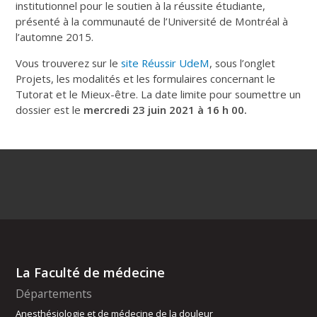
institutionnel pour le soutien à la réussite étudiante,
présenté à la communauté de l’Université de Montréal à
l’automne 2015.
Vous trouverez sur le
site Réussir UdeM
, sous l’onglet
Projets, les modalités et les formulaires concernant le
Tutorat et le Mieux-être. La date limite pour soumettre un
dossier est le
mercredi 23 juin 2021 à 16 h 00.
La Faculté de médecine
Départements
Anesthésiologie et de médecine de la douleur