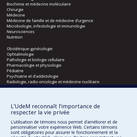
Biochimie et médecine moléculaire
Chirurgie
Médecine
Médecine de famille et de médecine d’urgence
Microbiologie, infectiologie et immunologie
Neurosciences
Nutrition
Obstétrique-gynécologie
Ophtalmologie
Pathologie et biologie cellulaire
Pharmacologie et physiologie
Pédiatrie
Psychiatrie et d’addictologie
Radiologie, radio-oncologie et médecine nucléaire
Écoles
L’UdeM reconnaît l’importance de
Kinésiologie et des sciences de l’activité physique
respecter la vie privée
Orthophonie et audiologie
L’utilisation de témoins nous permet d’améliorer et de
Réadaptation
personnaliser votre expérience Web. Certains témoins
sont obligatoires pour assurer le fonctionnement et la
Directions