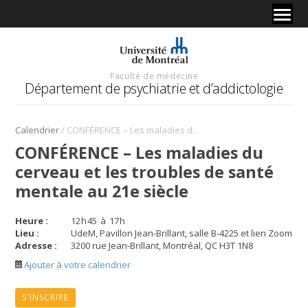
Faculté de médecine
Département de psychiatrie et d’addictologie
/
Calendrier
CONFÉRENCE – Les maladies du cerveau et les troubles de santé mentale au 21e siècle
CONFÉRENCE – Les maladies du
cerveau et les troubles de santé
mentale au 21e siècle
Heure :
12
h
45
à
17
h
Lieu :
UdeM, Pavillon Jean-Brillant, salle B-4225 et lien Zoom
Adresse :
3200 rue Jean-Brillant, Montréal, QC H3T 1N8
Ajouter à votre calendrier
S'INSCRIRE