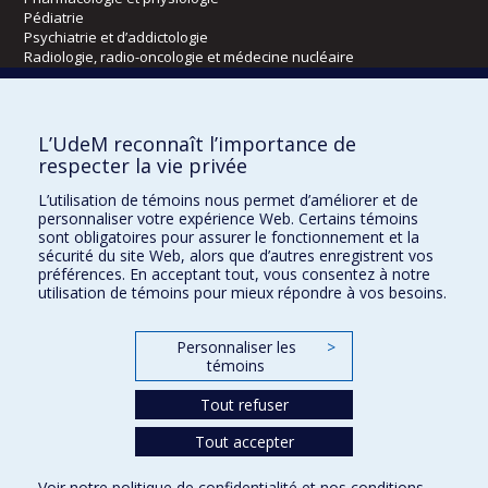
Pédiatrie
Psychiatrie et d’addictologie
Radiologie, radio-oncologie et médecine nucléaire
Écoles
L’UdeM reconnaît l’importance de
Kinésiologie et des sciences de l’activité physique
respecter la vie privée
Orthophonie et audiologie
L’utilisation de témoins nous permet d’améliorer et de
Réadaptation
personnaliser votre expérience Web. Certains témoins
sont obligatoires pour assurer le fonctionnement et la
Directions
sécurité du site Web, alors que d’autres enregistrent vos
préférences. En acceptant tout, vous consentez à notre
DPC
utilisation de témoins pour mieux répondre à vos besoins.
CPASS
Éthique clinique
Personnaliser les
>
témoins
Tout refuser
Tout accepter
Voir notre
politique de confidentialité
et nos
conditions