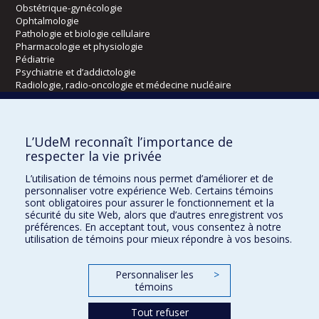
Obstétrique-gynécologie
Ophtalmologie
Pathologie et biologie cellulaire
Pharmacologie et physiologie
Pédiatrie
Psychiatrie et d’addictologie
Radiologie, radio-oncologie et médecine nucléaire
Écoles
L’UdeM reconnaît l’importance de
Kinésiologie et des sciences de l’activité physique
respecter la vie privée
Orthophonie et audiologie
L’utilisation de témoins nous permet d’améliorer et de
Réadaptation
personnaliser votre expérience Web. Certains témoins
sont obligatoires pour assurer le fonctionnement et la
Directions
sécurité du site Web, alors que d’autres enregistrent vos
préférences. En acceptant tout, vous consentez à notre
DPC
utilisation de témoins pour mieux répondre à vos besoins.
CPASS
Éthique clinique
Personnaliser les
>
témoins
Tout refuser