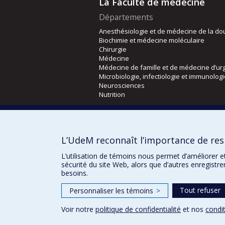
La Faculté de médecine
Départements
Anesthésiologie et de médecine de la do
Biochimie et médecine moléculaire
Chirurgie
Médecine
Médecine de famille et de médecine d’ur
Microbiologie, infectiologie et immunolog
Neurosciences
Nutrition
Écoles
Kinésiologie et des sciences de l’activité
L’UdeM reconnaît l’importance de resp
Orthophonie et audiologie
Réadaptation
L’utilisation de témoins nous permet d’améliorer e
sécurité du site Web, alors que d’autres enregistr
besoins.
Tout refuser
Personnaliser les témoins
>
Voir notre
politique de confidentialité
et nos
condit