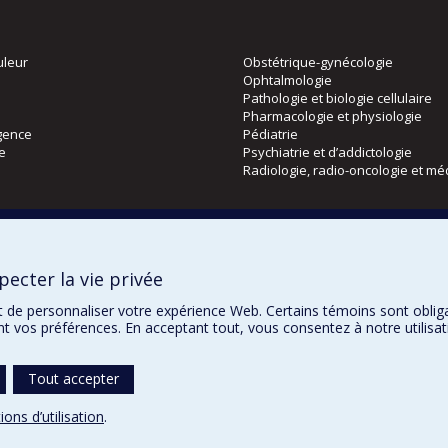
uleur
Obstétrique-gynécologie
Ophtalmologie
Pathologie et biologie cellulaire
Pharmacologie et physiologie
gence
Pédiatrie
ie
Psychiatrie et d’addictologie
Radiologie, radio-oncologie et mé
Directions
 physique
DPC
ecter la vie privée
CPASS
Éthique clinique
t de personnaliser votre expérience Web. Certains témoins sont oblig
ent vos préférences. En acceptant tout, vous consentez à notre utili
Tout accepter
Confidentialité
Co
ions d’utilisation
.