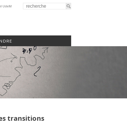
il UdeM
INDRE
es transitions