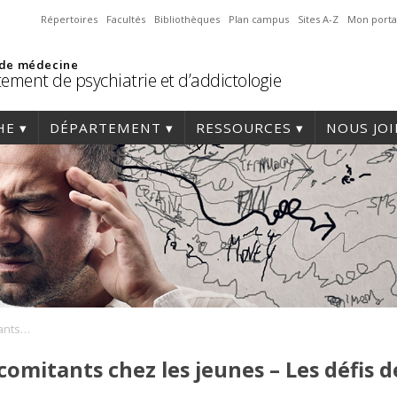
Répertoires
Facultés
Bibliothèques
Plan campus
Sites A-Z
Mon porta
 de médecine
ement de psychiatrie et d’addictologie
HE
DÉPARTEMENT
RESSOURCES
NOUS JO
CECTC – Troubles concomitants chez les jeunes – Les défis des transitions
omitants chez les jeunes – Les défis d