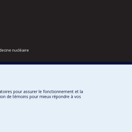
decine nucléaire
atoires pour assurer le fonctionnement et la
sation de témoins pour mieux répondre à vos
nditions d’utilisation
Paramètres des témoins