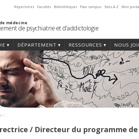
Répertoires
Facultés
Bibliothèques
Plan campus
Sites A-Z
Mon porta
 de médecine
ement de psychiatrie et d’addictologie
HE
DÉPARTEMENT
RESSOURCES
NOUS JO
Affichage de poste Directrice / Directeur du programme de cliniciens-chercheurs
rectrice / Directeur du programme de 