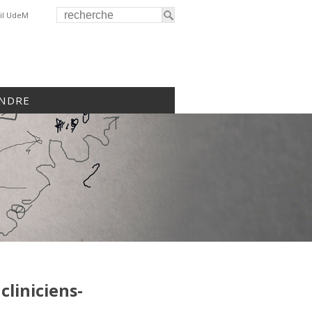
il UdeM
INDRE
cliniciens-