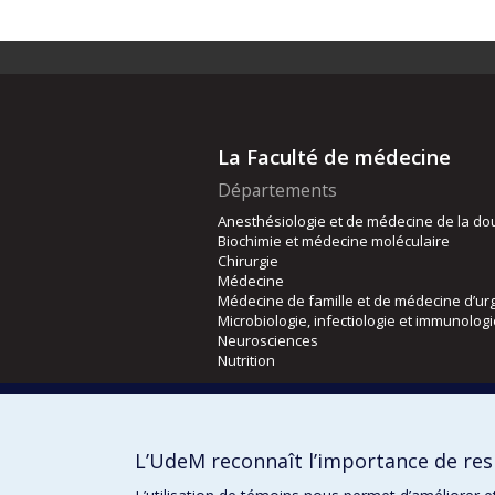
La Faculté de médecine
Départements
Anesthésiologie et de médecine de la do
Biochimie et médecine moléculaire
Chirurgie
Médecine
Médecine de famille et de médecine d’ur
Microbiologie, infectiologie et immunolog
Neurosciences
Nutrition
Écoles
Kinésiologie et des sciences de l’activité
L’UdeM reconnaît l’importance de resp
Orthophonie et audiologie
Réadaptation