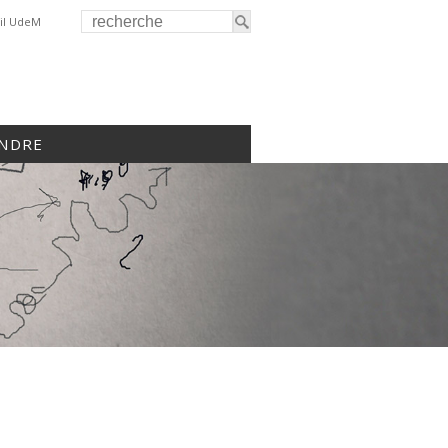
il UdeM
INDRE