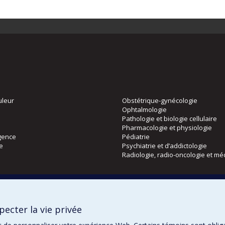
uleur
Obstétrique-gynécologie
Ophtalmologie
Pathologie et biologie cellulaire
Pharmacologie et physiologie
gence
Pédiatrie
ie
Psychiatrie et d’addictologie
Radiologie, radio-oncologie et mé
Directions
 physique
DPC
ecter la vie privée
CPASS
Éthique clinique