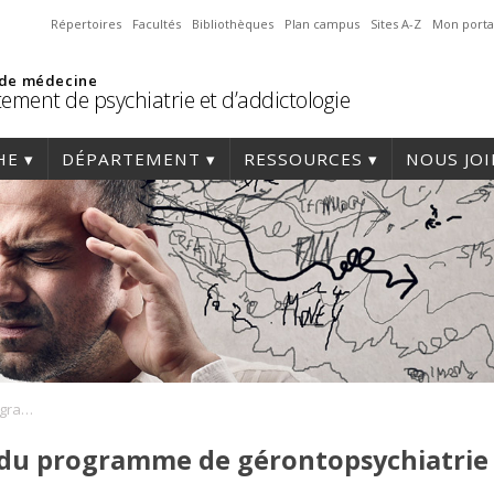
Répertoires
Facultés
Bibliothèques
Plan campus
Sites A-Z
Mon porta
 de médecine
ement de psychiatrie et d’addictologie
HE
DÉPARTEMENT
RESSOURCES
NOUS JO
Activité académique du programme de gérontopsychiatrie
 du programme de gérontopsychiatrie