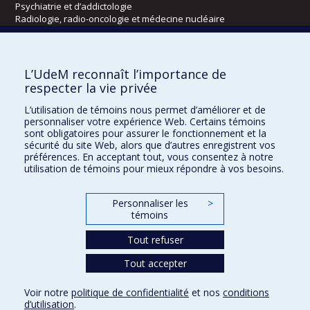
Psychiatrie et d’addictologie
Radiologie, radio-oncologie et médecine nucléaire
Écoles
L’UdeM reconnaît l’importance de
Kinésiologie et des sciences de l’activité physique
respecter la vie privée
Orthophonie et audiologie
L’utilisation de témoins nous permet d’améliorer et de
Réadaptation
personnaliser votre expérience Web. Certains témoins
sont obligatoires pour assurer le fonctionnement et la
Directions
sécurité du site Web, alors que d’autres enregistrent vos
préférences. En acceptant tout, vous consentez à notre
DPC
utilisation de témoins pour mieux répondre à vos besoins.
CPASS
Éthique clinique
Personnaliser les
>
témoins
Tout refuser
Tout accepter
Voir notre
politique de confidentialité
et nos
conditions
d’utilisation
.