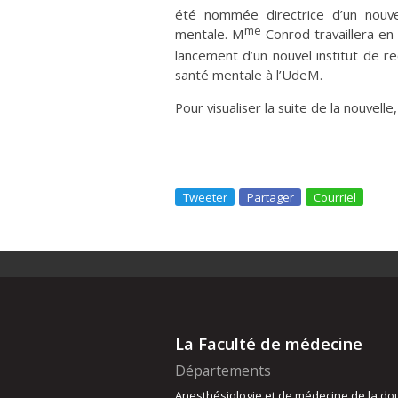
été nommée directrice d’un nouv
me
mentale. M
Conrod travaillera en 
lancement d’un nouvel institut de r
santé mentale à l’UdeM.
Pour visualiser la suite de la nouvelle,
Tweeter
Partager
Courriel
La Faculté de médecine
Départements
Anesthésiologie et de médecine de la do