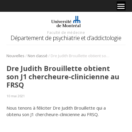
Faculté de médecine
Département de psychiatrie et d’addictologie
/
/
Nouvelles
Non classé
Dre Judith Brouillette obtient son J1 chercheure-clinicienne au FRSQ
Dre Judith Brouillette obtient
son J1 chercheure-clinicienne au
FRSQ
10 mai 2021
Nous tenons à féliciter Dre Judith Brouillette qui a
obtenu son J1 chercheure-clinicienne au FRSQ.