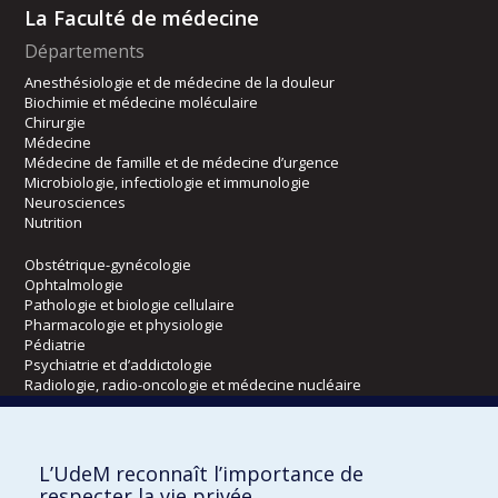
La Faculté de médecine
Départements
Anesthésiologie et de médecine de la douleur
Biochimie et médecine moléculaire
Chirurgie
Médecine
Médecine de famille et de médecine d’urgence
Microbiologie, infectiologie et immunologie
Neurosciences
Nutrition
Obstétrique-gynécologie
Ophtalmologie
Pathologie et biologie cellulaire
Pharmacologie et physiologie
Pédiatrie
Psychiatrie et d’addictologie
Radiologie, radio-oncologie et médecine nucléaire
Écoles
L’UdeM reconnaît l’importance de
Kinésiologie et des sciences de l’activité physique
respecter la vie privée