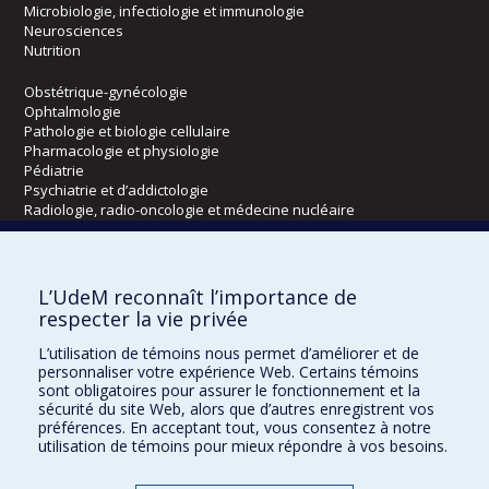
Microbiologie, infectiologie et immunologie
Neurosciences
Nutrition
Obstétrique-gynécologie
Ophtalmologie
Pathologie et biologie cellulaire
Pharmacologie et physiologie
Pédiatrie
Psychiatrie et d’addictologie
Radiologie, radio-oncologie et médecine nucléaire
Écoles
L’UdeM reconnaît l’importance de
Kinésiologie et des sciences de l’activité physique
respecter la vie privée
Orthophonie et audiologie
L’utilisation de témoins nous permet d’améliorer et de
Réadaptation
personnaliser votre expérience Web. Certains témoins
sont obligatoires pour assurer le fonctionnement et la
Directions
sécurité du site Web, alors que d’autres enregistrent vos
préférences. En acceptant tout, vous consentez à notre
DPC
utilisation de témoins pour mieux répondre à vos besoins.
CPASS
Éthique clinique