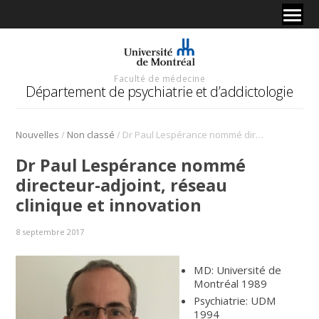
Faculté de médecine
Département de psychiatrie et d’addictologie
/
/
Nouvelles
Non classé
Dr Paul Lespérance nommé directeur-adjoint, réseau clinique et innovation
Dr Paul Lespérance nommé
directeur-adjoint, réseau
clinique et innovation
8 septembre 2017
MD: Université de
Montréal 1989
Psychiatrie: UDM
1994