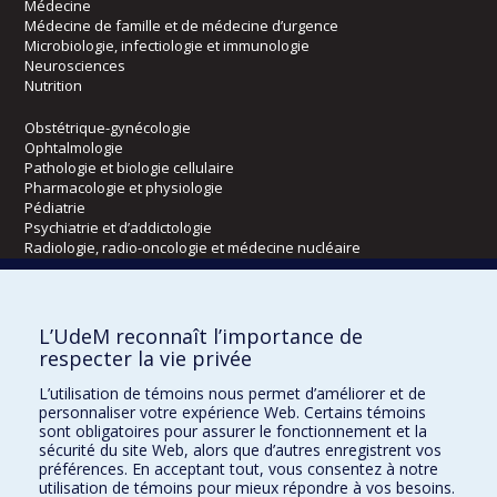
Médecine
Médecine de famille et de médecine d’urgence
Microbiologie, infectiologie et immunologie
Neurosciences
Nutrition
Obstétrique-gynécologie
Ophtalmologie
Pathologie et biologie cellulaire
Pharmacologie et physiologie
Pédiatrie
Psychiatrie et d’addictologie
Radiologie, radio-oncologie et médecine nucléaire
Écoles
L’UdeM reconnaît l’importance de
Kinésiologie et des sciences de l’activité physique
respecter la vie privée
Orthophonie et audiologie
L’utilisation de témoins nous permet d’améliorer et de
Réadaptation
personnaliser votre expérience Web. Certains témoins
sont obligatoires pour assurer le fonctionnement et la
Directions
sécurité du site Web, alors que d’autres enregistrent vos
préférences. En acceptant tout, vous consentez à notre
DPC
utilisation de témoins pour mieux répondre à vos besoins.