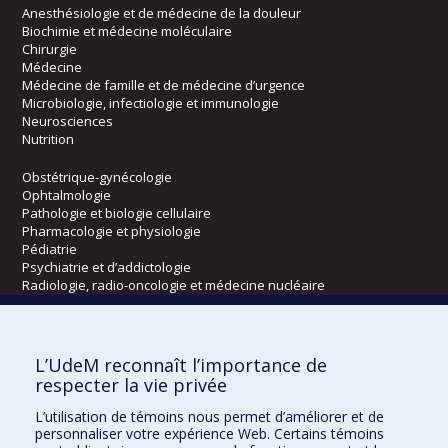
Anesthésiologie et de médecine de la douleur
Biochimie et médecine moléculaire
Chirurgie
Médecine
Médecine de famille et de médecine d’urgence
Microbiologie, infectiologie et immunologie
Neurosciences
Nutrition
Obstétrique-gynécologie
Ophtalmologie
Pathologie et biologie cellulaire
Pharmacologie et physiologie
Pédiatrie
Psychiatrie et d’addictologie
Radiologie, radio-oncologie et médecine nucléaire
Écoles
L’UdeM reconnaît l’importance de
Kinésiologie et des sciences de l’activité physique
respecter la vie privée
Orthophonie et audiologie
L’utilisation de témoins nous permet d’améliorer et de
Réadaptation
personnaliser votre expérience Web. Certains témoins